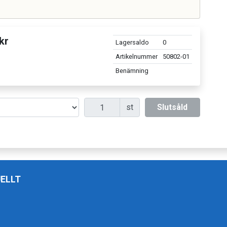
kr
Lagersaldo
0
Artikelnummer
50802-01
Benämning
Antal
st
Slutsåld
ELLT