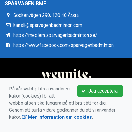
SPÅRVÄGEN BMF
Sockenvägen 290, 120 40 Årsta
kansli@sparvagenbadminton.com
https://medlem.sparvagenbadminton.se/
https://www.facebook.com/sparvagenbadminton
På vår webbplats använder vi
Jag accepterar
kakor (cookies) för att
webbplatsen ska fungera på ett bra sätt för dig.
Genom att surfa vidare godkänner du att vi använder
kakor.
Mer information om cookies
.