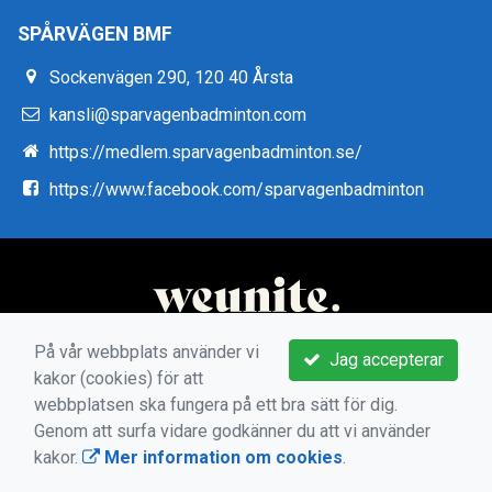
SPÅRVÄGEN BMF
Sockenvägen 290, 120 40 Årsta
kansli@sparvagenbadminton.com
https://medlem.sparvagenbadminton.se/
https://www.facebook.com/sparvagenbadminton
På vår webbplats använder vi
Jag accepterar
kakor (cookies) för att
webbplatsen ska fungera på ett bra sätt för dig.
Genom att surfa vidare godkänner du att vi använder
kakor.
Mer information om cookies
.