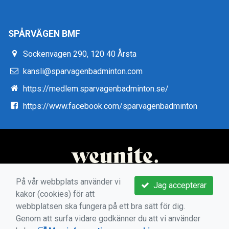
SPÅRVÄGEN BMF
Sockenvägen 290, 120 40 Årsta
kansli@sparvagenbadminton.com
https://medlem.sparvagenbadminton.se/
https://www.facebook.com/sparvagenbadminton
På vår webbplats använder vi
Jag accepterar
kakor (cookies) för att
webbplatsen ska fungera på ett bra sätt för dig.
Genom att surfa vidare godkänner du att vi använder