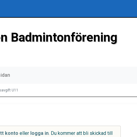
n Badmintonförening
sidan
savgift U11
tt konto
eller
logga in
. Du kommer att bli skickad till