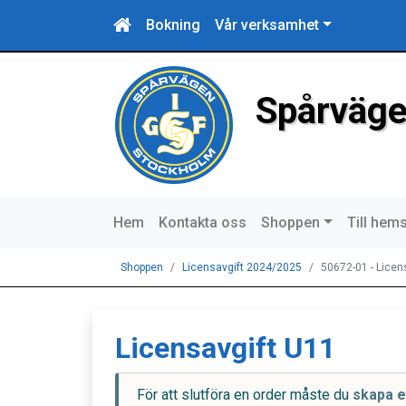
Bokning
Vår verksamhet
Spårväge
Hem
Kontakta oss
Shoppen
Till hem
Shoppen
Licensavgift 2024/2025
50672-01 - Licen
Licensavgift U11
För att slutföra en order måste du
skapa e