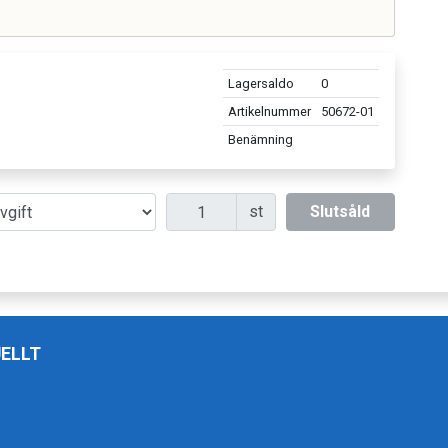
r
Lagersaldo
0
Artikelnummer
50672-01
Benämning
Antal
st
Slutsåld
ELLT