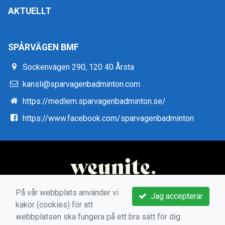
AKTUELLT
SPÅRVÄGEN BMF
Sockenvägen 290, 120 40 Årsta
kansli@sparvagenbadminton.com
https://medlem.sparvagenbadminton.se/
https://www.facebook.com/sparvagenbadminton
På vår webbplats använder vi
Jag accepterar
kakor (cookies) för att
webbplatsen ska fungera på ett bra sätt för dig.