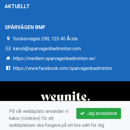
AKTUELLT
SPÅRVÄGEN BMF
Sockenvägen 290, 120 40 Årsta
kansli@sparvagenbadminton.com
https://medlem.sparvagenbadminton.se/
https://www.facebook.com/sparvagenbadminton
På vår webbplats använder vi
Jag accepterar
kakor (cookies) för att
webbplatsen ska fungera på ett bra sätt för dig.