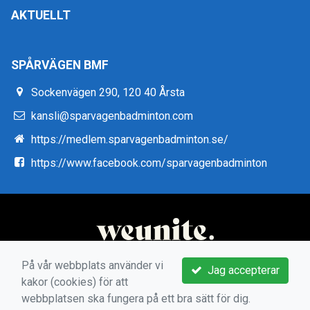
AKTUELLT
SPÅRVÄGEN BMF
Sockenvägen 290, 120 40 Årsta
kansli@sparvagenbadminton.com
https://medlem.sparvagenbadminton.se/
https://www.facebook.com/sparvagenbadminton
På vår webbplats använder vi
Jag accepterar
kakor (cookies) för att
webbplatsen ska fungera på ett bra sätt för dig.