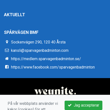
AKTUELLT
SPÅRVÄGEN BMF
Sockenvägen 290, 120 40 Årsta
kansli@sparvagenbadminton.com
https://medlem.sparvagenbadminton.se/
https://www.facebook.com/sparvagenbadminton
På vår webbplats använder vi
Jag accepterar
kakor (cookies) för att