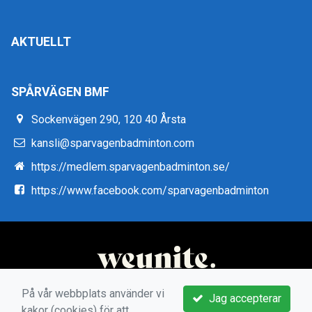
AKTUELLT
SPÅRVÄGEN BMF
Sockenvägen 290, 120 40 Årsta
kansli@sparvagenbadminton.com
https://medlem.sparvagenbadminton.se/
https://www.facebook.com/sparvagenbadminton
På vår webbplats använder vi
Jag accepterar
kakor (cookies) för att