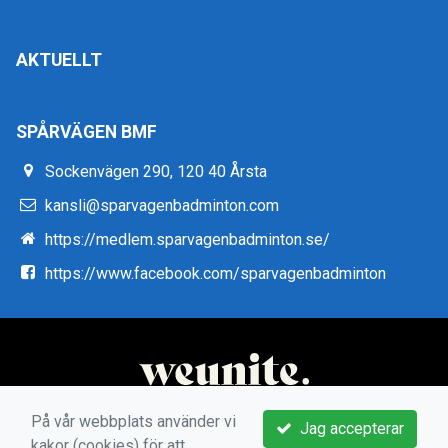
AKTUELLT
SPÅRVÄGEN BMF
Sockenvägen 290, 120 40 Årsta
kansli@sparvagenbadminton.com
https://medlem.sparvagenbadminton.se/
https://www.facebook.com/sparvagenbadminton
På vår webbplats använder vi
Jag accepterar
kakor (cookies) för att