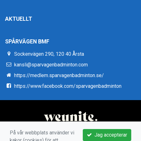
AKTUELLT
SPÅRVÄGEN BMF
Sockenvägen 290, 120 40 Årsta
kansli@sparvagenbadminton.com
https://medlem.sparvagenbadminton.se/
https://www.facebook.com/sparvagenbadminton
På vår webbplats använder vi
Jag accepterar
kakor (cookies) för att