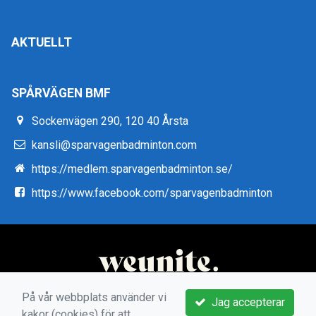
AKTUELLT
SPÅRVÄGEN BMF
Sockenvägen 290, 120 40 Årsta
kansli@sparvagenbadminton.com
https://medlem.sparvagenbadminton.se/
https://www.facebook.com/sparvagenbadminton
På vår webbplats använder vi
Jag accepterar
kakor (cookies) för att