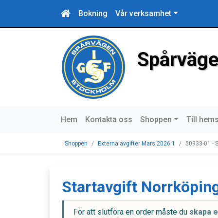
Bokning
Vår verksamhet
Spårväge
Hem
Kontakta oss
Shoppen
Till hem
Shoppen
Externa avgifter Mars 2026:1
50933-01 - S
Startavgift Norrköpin
För att slutföra en order måste du
skapa e