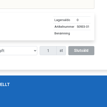
r
Lagersaldo
0
Artikelnummer
50933-01
Benämning
Antal
st
Slutsåld
ELLT