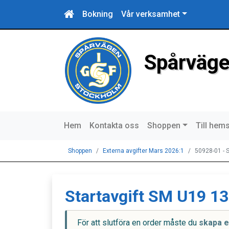
Bokning
Vår verksamhet
Spårväge
Hem
Kontakta oss
Shoppen
Till hem
Shoppen
Externa avgifter Mars 2026:1
50928-01 - 
Startavgift SM U19 13
För att slutföra en order måste du
skapa e