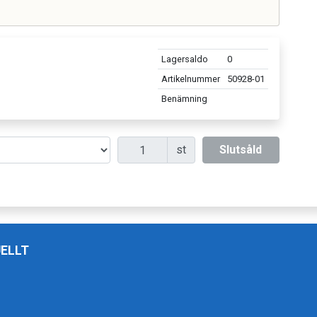
r
Lagersaldo
0
Artikelnummer
50928-01
Benämning
Antal
st
Slutsåld
ELLT