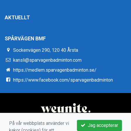
AKTUELLT
SPÅRVÄGEN BMF
Sockenvägen 290, 120 40 Årsta
kansli@sparvagenbadminton.com
https://medlem.sparvagenbadminton.se/
https://www.facebook.com/sparvagenbadminton
På vår webbplats använder vi
Jag accepterar
kakor (cookies) för att