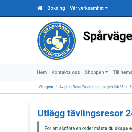
Bokning
Vår verksamhet
Spårväge
Hem
Kontakta oss
Shoppen
Till hem
Shoppen
Avgifter Resa/Boende säsongen 24/25
5
Utlägg tävlingsresor 
För att slutföra en order måste du
skapa e