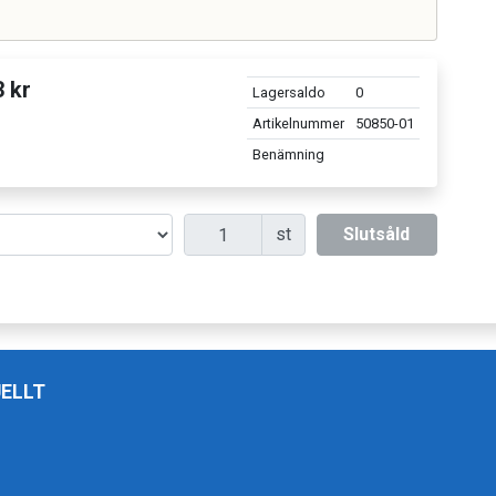
 kr
Lagersaldo
0
Artikelnummer
50850-01
Benämning
Antal
st
Slutsåld
ELLT