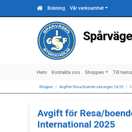
Bokning
Vår verksamhet
Spårväge
Hem
Kontakta oss
Shoppen
Till hem
Shoppen
Avgifter Resa/Boende säsongen 24/25
5
Avgift för Resa/boen
International 2025