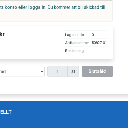
tt konto
eller
logga in
. Du kommer att bli skickad till
kr
Lagersaldo
0
Artikelnummer
50827-01
Benämning
Antal
st
Slutsåld
ELLT