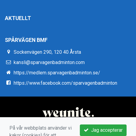
AKTUELLT
SPÅRVÄGEN BMF
Sockenvägen 290, 120 40 Årsta
kansli@sparvagenbadminton.com
https://medlem.sparvagenbadminton.se/
https://www.facebook.com/sparvagenbadminton
På vår webbplats använder vi
Jag accepterar
kakor (cookies) för att