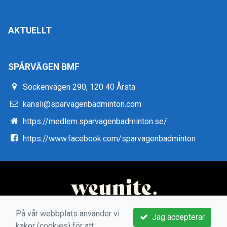
AKTUELLT
SPÅRVÄGEN BMF
Sockenvägen 290, 120 40 Årsta
kansli@sparvagenbadminton.com
https://medlem.sparvagenbadminton.se/
https://www.facebook.com/sparvagenbadminton
På vår webbplats använder vi
Jag accepterar
kakor (cookies) för att