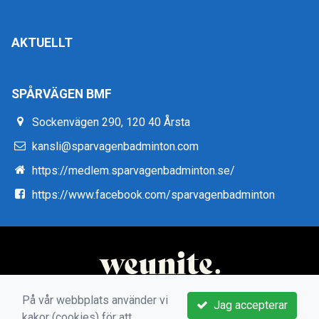
AKTUELLT
SPÅRVÄGEN BMF
Sockenvägen 290, 120 40 Årsta
kansli@sparvagenbadminton.com
https://medlem.sparvagenbadminton.se/
https://www.facebook.com/sparvagenbadminton
På vår webbplats använder vi
Jag accepterar
kakor (cookies) för att