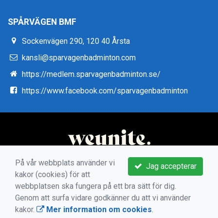
SPÅRVÄGEN BMF
Sockenvägen 290, 120 40 Årsta
kansli@sparvagenbadminton.com
https://medlem.sparvagenbadminton.se/
https://www.facebook.com/sparvagenbadminton
På vår webbplats använder vi
Jag accepterar
kakor (cookies) för att
webbplatsen ska fungera på ett bra sätt för dig.
Genom att surfa vidare godkänner du att vi använder
kakor.
Mer information om cookies
.