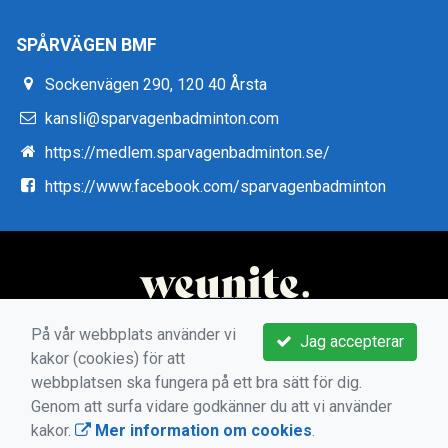
SPÅRVÄGEN BMF
Sockenvägen 290, 120 40 Årsta
kansli@sparvagenbadminton.com
https://medlem.sparvagenbadminton.se/
https://www.facebook.com/sparvagenbadminton
På vår webbplats använder vi
Jag accepterar
kakor (cookies) för att
webbplatsen ska fungera på ett bra sätt för dig.
Genom att surfa vidare godkänner du att vi använder
kakor.
Mer information om cookies
.