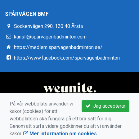
SPÅRVÄGEN BMF
Sockenvägen 290, 120 40 Årsta
kansli@sparvagenbadminton.com
https://medlem.sparvagenbadminton.se/
https://www.facebook.com/sparvagenbadminton
På vår webbplats använder vi
Jag accepterar
kakor (cookies) för att
webbplatsen ska fungera på ett bra sätt för dig.
Genom att surfa vidare godkänner du att vi använder
kakor.
Mer information om cookies
.